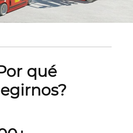
Por qué
legirnos?