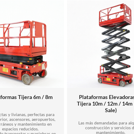
aformas Tijera 6m / 8m
Plataformas Elevadora
Tijera 10m / 12m / 14m
Sale)
as y livianas, perfectas para
erior, ascensores, aeropuertos,
Las más demandadas para alqu
rráneos y mantenimiento en
construcción y servicios 
espacios reducidos.
mantenimiento.
 de transportar y maniobrar en