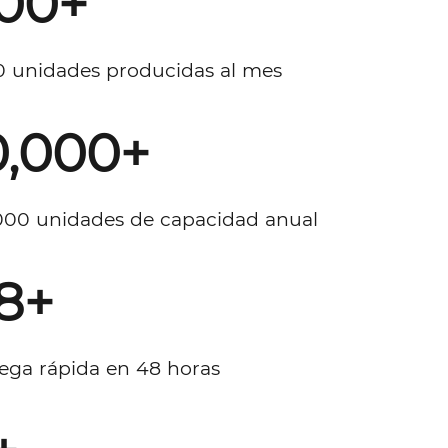
00+
0,000+
8+