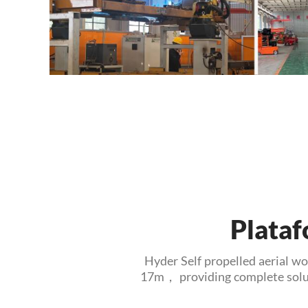
Plataf
Hyder Self propelled aerial wo
17m， providing complete soluti