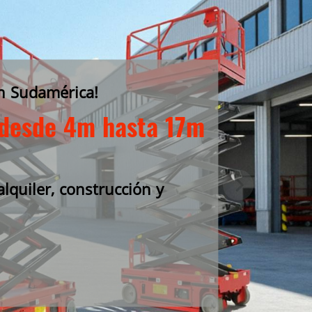
en Sudamérica!
s desde 4m hasta 17m
alquiler, construcción y