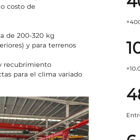
4
jo costo de
a de 200-320 kg
1
eriores) y para terrenos
y recubrimiento
ctas para el clima variado
4