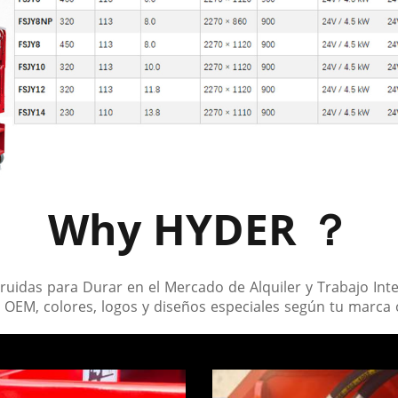
Why HYDER ？
ruidas para Durar en el Mercado de Alquiler y Trabajo Inte
: OEM, colores, logos y diseños especiales según tu marca 