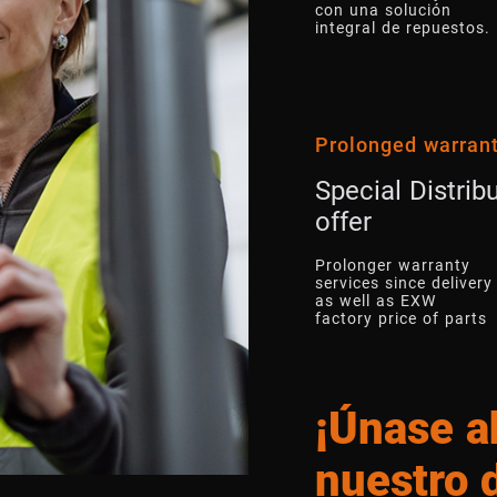
con una solución
integral de repuestos.
Prolonged warran
Special Distrib
offer
Prolonger warranty
services since delivery
as well as EXW
factory price of parts
¡Únase a
nuestro d