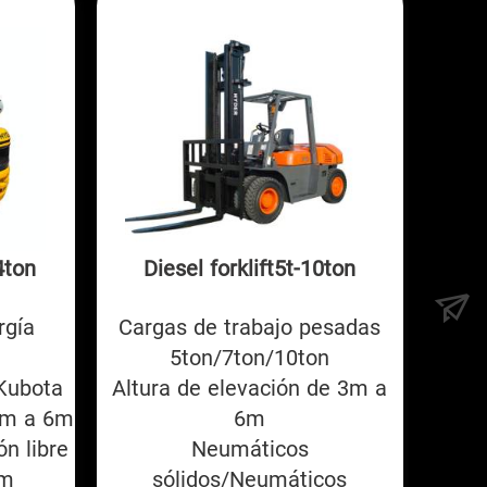
4ton
Diesel forklift5t-10ton
rgía
Cargas de trabajo pesadas
5ton/7ton/10ton
Kubota
Altura de elevación de 3m a
 3m a 6m
6m
ón libre
Neumáticos
6m
sólidos/Neumáticos