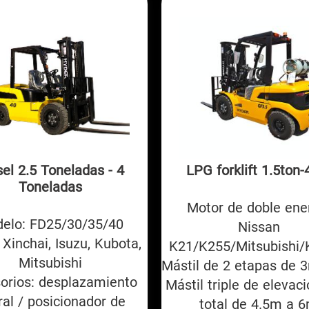
sel 2.5 Toneladas - 4
LPG forklift 1.5ton-
Toneladas
Motor de doble ene
elo: FD25/30/35/40
Nissan
 Xinchai, Isuzu, Kubota,
K21/K255/Mitsubishi/
Mitsubishi
Mástil de 2 etapas de
orios: desplazamiento
Mástil triple de elevaci
ral / posicionador de
total de 4.5m a 